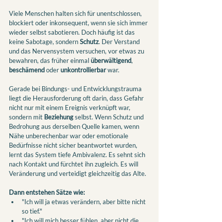
Viele Menschen halten sich für unentschlossen, 
blockiert oder inkonsequent, wenn sie sich immer 
wieder selbst sabotieren. Doch häufig ist das 
keine Sabotage, sondern 
Schutz
. Der Verstand 
und das Nervensystem versuchen, vor etwas zu 
bewahren, das früher einmal 
überwältigend
, 
beschämend
 oder 
unkontrollierbar
 war.
Gerade bei Bindungs- und Entwicklungstrauma 
liegt die Herausforderung oft darin, dass Gefahr 
nicht nur mit einem Ereignis verknüpft war, 
sondern mit 
Beziehung
 selbst. Wenn Schutz und 
Bedrohung aus derselben Quelle kamen, wenn 
Nähe unberechenbar war oder emotionale 
Bedürfnisse nicht sicher beantwortet wurden, 
lernt das System tiefe Ambivalenz. Es sehnt sich 
nach Kontakt und fürchtet ihn zugleich. Es will 
Veränderung und verteidigt gleichzeitig das Alte.
Dann entstehen Sätze wie:
"Ich will ja etwas verändern, aber bitte nicht 
so tief."
"Ich will mich besser fühlen, aber nicht die 